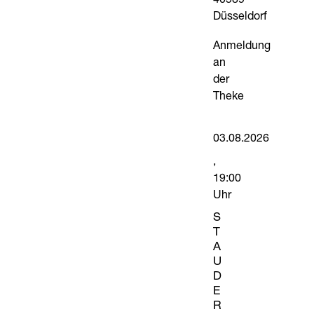
40589
Düsseldorf
Anmeldung
an
der
Theke
03.08.2026
19:00
Uhr
S
T
A
U
D
E
R