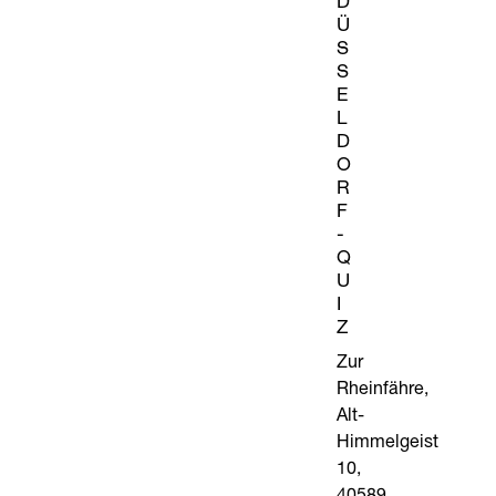
D
Ü
S
S
E
L
D
O
R
F
-
Q
U
I
Z
Zur
Rheinfähre,
Alt-
Himmelgeist
10,