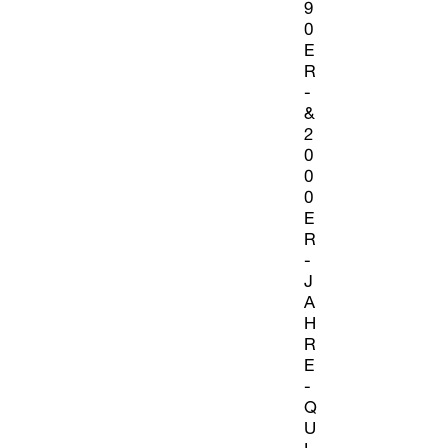
9
0
E
R
-
&
2
0
0
0
E
R
-
J
A
H
R
E
-
Q
U