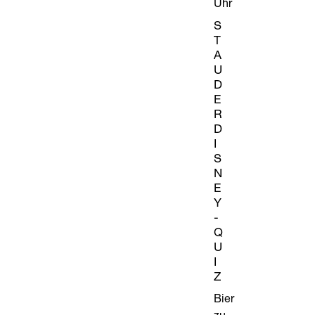
Uhr
S
T
A
U
D
E
R
D
I
S
N
E
Y
-
Q
U
I
Z
Bier