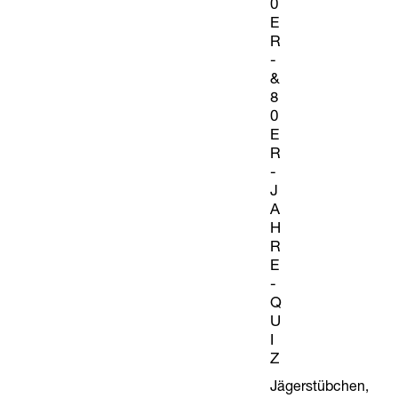
0
E
R
-
&
8
0
E
R
-
J
A
H
R
E
-
Q
U
I
Z
Jägerstübchen,