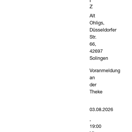
I
Z
Alt
Ohligs,
Düsseldorfer
Str.
66,
42697
Solingen
Voranmeldung
an
der
Theke
03.08.2026
19:00