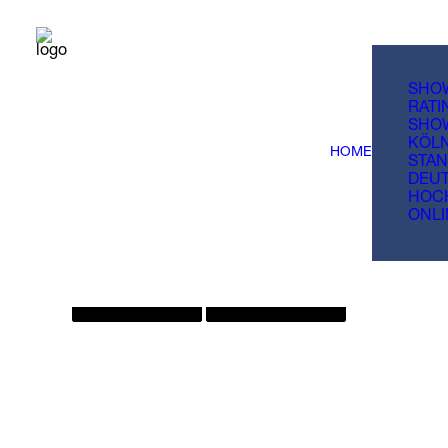
AKTUELLE QUIZTERMINE
SHO
FILTER VERSTECKEN
FILTER ANZEIGEN
RATI
SHO
KÖL
HOME
×
 CLOSE
STA
DEU
HOC
ONLI
CLEAR ALL
BESTÄTIGEN