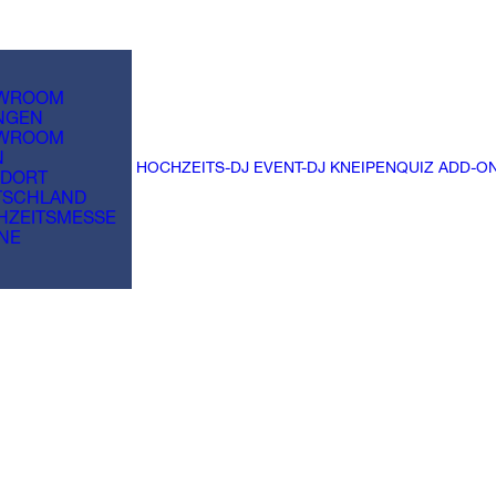
WROOM
NGEN
WROOM
N
HOCHZEITS-DJ
EVENT-DJ
KNEIPENQUIZ
ADD-O
NDORT
TSCHLAND
HZEITSMESSE
NE