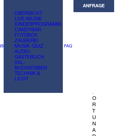
ANFRAGE
ÜBERSICHT
LIVE-MUSIK
KINDERPROGRAMM
CANDYBAR
FOTOBOX
ZAUBEREI
NS
MUSIK-QUIZ
FAQ
AUDIO-
GÄSTEBUCH
31.07.2026
XXL-
BUCHSTABEN
TECHNIK &
19:00
LICHT
Uhr
F
O
R
T
U
N
A